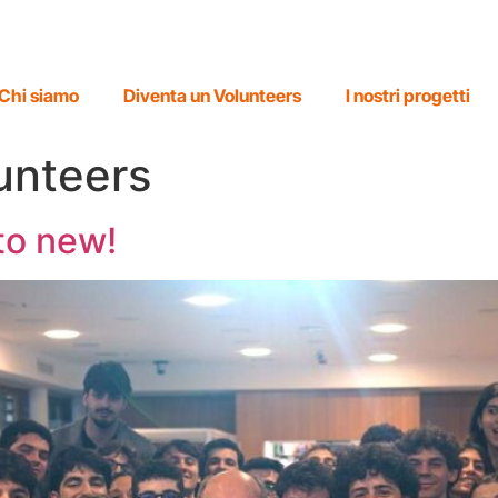
Chi siamo
Diventa un Volunteers
I nostri progetti
unteers
to new!